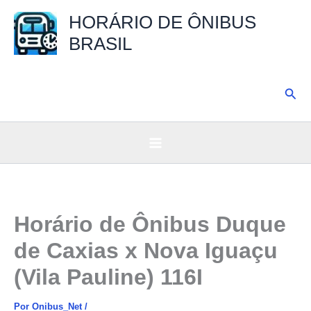
Ir
HORÁRIO DE ÔNIBUS
para
BRASIL
o
conteúdo
Pesq
Horário de Ônibus Duque
de Caxias x Nova Iguaçu
(Vila Pauline) 116I
Por
Onibus_Net
/