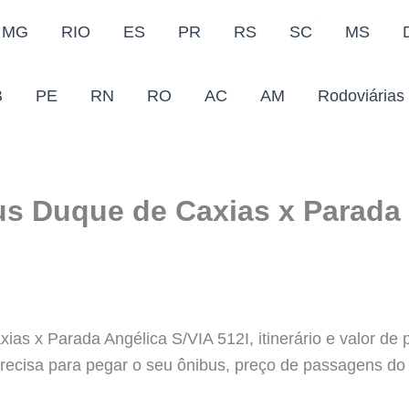
MG
RIO
ES
PR
RS
SC
MS
B
PE
RN
RO
AC
AM
Rodoviárias
us Duque de Caxias x Parada 
as x Parada Angélica S/VIA 512I, itinerário e valor de
recisa para pegar o seu ônibus, preço de passagens do t