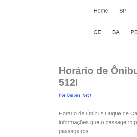
Ir
Home
SP
para
o
conteúdo
CE
BA
P
Horário de Ônib
512I
Por
Onibus_Net
/
Horário de Ônibus Duque de Caxi
informações que o passageiro p
passageiros.