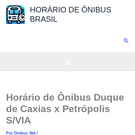
Ir
HORÁRIO DE ÔNIBUS
para
BRASIL
o
conteúdo
Pesq
Horário de Ônibus Duque
de Caxias x Petrópolis
S/VIA
Por
Onibus_Net
/