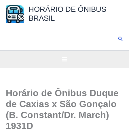
Ir
HORÁRIO DE ÔNIBUS
para
BRASIL
o
conteúdo
Pesq
Horário de Ônibus Duque
de Caxias x São Gonçalo
(B. Constant/Dr. March)
1931D