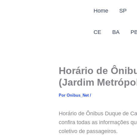
Ir
Home
SP
para
o
conteúdo
CE
BA
P
Horário de Ônib
(Jardim Metrópol
Por
Onibus_Net
/
Horário de Ônibus Duque de Caxi
confira todas as informações q
coletivo de passageiros.