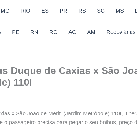
MG
RIO
ES
PR
RS
SC
MS
B
PE
RN
RO
AC
AM
Rodoviárias
us Duque de Caxias x São Joa
e) 110I
as x São Joao de Meriti (Jardim Metrópole) 110I, itine
ue o passageiro precisa para pegar o seu ônibus, preço 