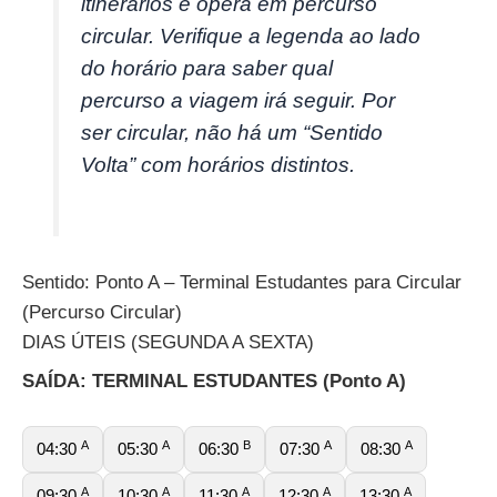
itinerários e opera em percurso
circular. Verifique a legenda ao lado
do horário para saber qual
percurso a viagem irá seguir. Por
ser circular, não há um “Sentido
Volta” com horários distintos.
Sentido: Ponto A – Terminal Estudantes para Circular
(Percurso Circular)
DIAS ÚTEIS (SEGUNDA A SEXTA)
SAÍDA: TERMINAL ESTUDANTES (Ponto A)
A
A
B
A
A
04:30
05:30
06:30
07:30
08:30
A
A
A
A
A
09:30
10:30
11:30
12:30
13:30