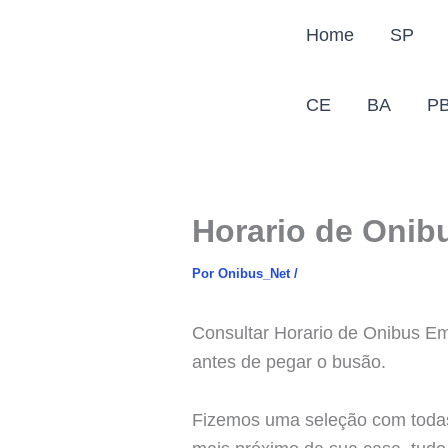
Ir
Home
SP
para
o
conteúdo
CE
BA
P
Horario de Onibu
Por
Onibus_Net
/
Consultar Horario de Onibus Em
antes de pegar o busão.
Fizemos uma seleção com todas 