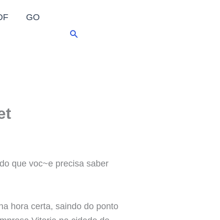
DF
GO
Pesquisar
et
udo que voc~e precisa saber
a hora certa, saindo do ponto