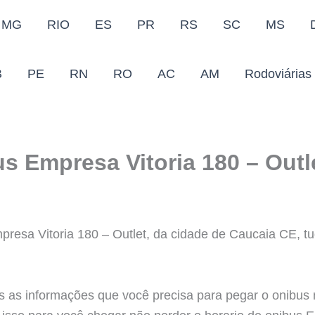
MG
RIO
ES
PR
RS
SC
MS
B
PE
RN
RO
AC
AM
Rodoviárias
s Empresa Vitoria 180 – Outl
presa Vitoria 180 – Outlet, da cidade de Caucaia CE, t
as informações que você precisa para pegar o onibus n