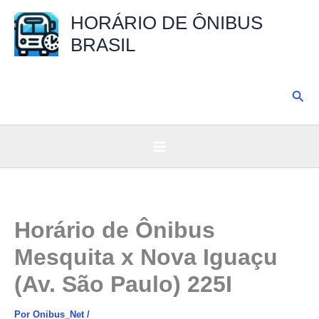
Ir
HORÁRIO DE ÔNIBUS
para
BRASIL
o
conteúdo
Pesq
Horário de Ônibus
Mesquita x Nova Iguaçu
(Av. São Paulo) 225I
Por
Onibus_Net
/