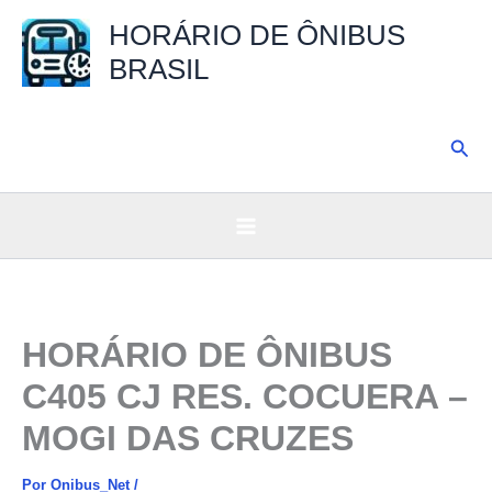
Ir
HORÁRIO DE ÔNIBUS
para
BRASIL
o
conteúdo
Pesq
HORÁRIO DE ÔNIBUS
C405 CJ RES. COCUERA –
MOGI DAS CRUZES
Por
Onibus_Net
/