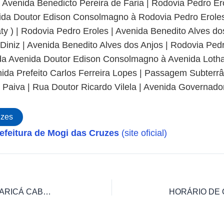
 Avenida Benedicto Pereira de Faria | Rodovia Pedro Er
da Doutor Edison Consolmagno à Rodovia Pedro Eroles
aty ) | Rodovia Pedro Eroles | Avenida Benedito Alves d
Diniz | Avenida Benedito Alves dos Anjos | Rodovia Pedr
da Avenida Doutor Edison Consolmagno à Avenida Loth
ida Prefeito Carlos Ferreira Lopes | Passagem Subter
 Paiva | Rua Doutor Ricardo Vilela | Avenida Governado
uzes
efeitura de Mogi das Cruzes
(site oficial)
HORÁRIO DE ÔNIBUS C702 JD MARICÁ CABO DIOGO – MOGI DAS CRUZES