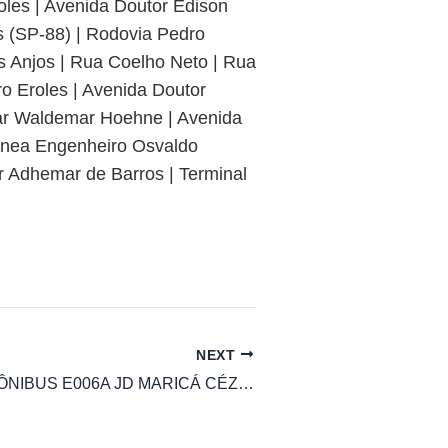
oles | Avenida Doutor Edison
 (SP-88) | Rodovia Pedro
os Anjos | Rua Coelho Neto | Rua
o Eroles | Avenida Doutor
ar Waldemar Hoehne | Avenida
rânea Engenheiro Osvaldo
r Adhemar de Barros | Terminal
NEXT
HORÁRIO DE ÔNIBUS E006A JD MARICÁ CÉZAR DE SOUZA – MOGI DAS CRUZES