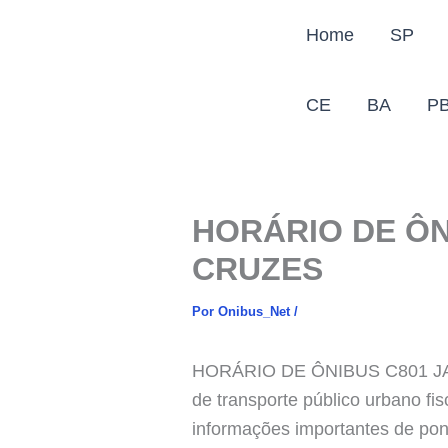
Ir
Home
SP
para
o
conteúdo
CE
BA
P
HORÁRIO DE ÔN
CRUZES
Por
Onibus_Net
/
HORÁRIO DE ÔNIBUS C801 JARD
de transporte público urbano fi
informações importantes de pont