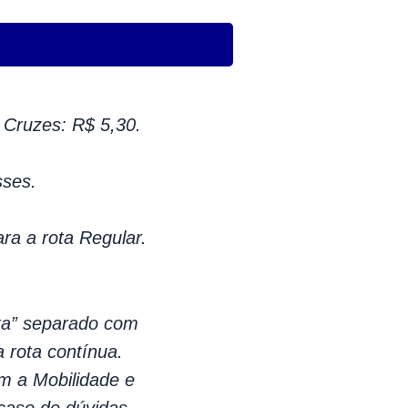
Cruzes: R$ 5,30.
sses.
ara a rota Regular.
lta” separado com
a rota contínua.
m a Mobilidade e