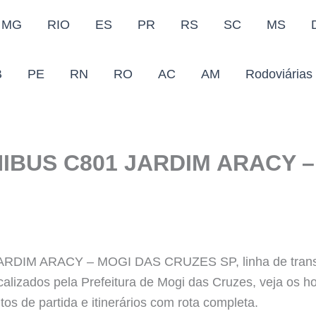
MG
RIO
ES
PR
RS
SC
MS
B
PE
RN
RO
AC
AM
Rodoviárias
IBUS C801 JARDIM ARACY –
IM ARACY – MOGI DAS CRUZES SP, linha de transpor
scalizados pela Prefeitura de Mogi das Cruzes, veja os 
os de partida e itinerários com rota completa.