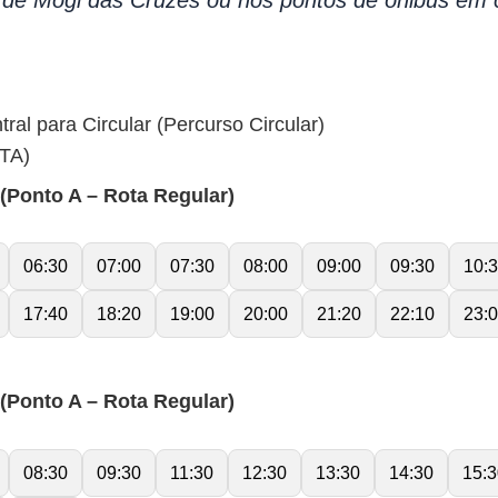
a de Mogi das Cruzes ou nos pontos de ônibus em 
ral para Circular (Percurso Circular)
TA)
onto A – Rota Regular)
06:30
07:00
07:30
08:00
09:00
09:30
10:
17:40
18:20
19:00
20:00
21:20
22:10
23:
onto A – Rota Regular)
08:30
09:30
11:30
12:30
13:30
14:30
15:3