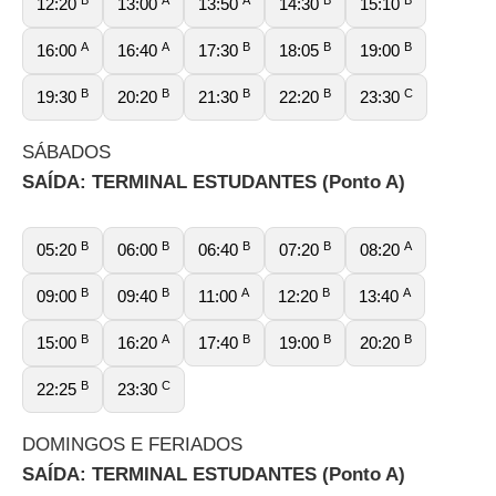
12:20
13:00
13:50
14:30
15:10
A
A
B
B
B
16:00
16:40
17:30
18:05
19:00
B
B
B
B
C
19:30
20:20
21:30
22:20
23:30
SÁBADOS
SAÍDA: TERMINAL ESTUDANTES (Ponto A)
B
B
B
B
A
05:20
06:00
06:40
07:20
08:20
B
B
A
B
A
09:00
09:40
11:00
12:20
13:40
B
A
B
B
B
15:00
16:20
17:40
19:00
20:20
B
C
22:25
23:30
DOMINGOS E FERIADOS
SAÍDA: TERMINAL ESTUDANTES (Ponto A)