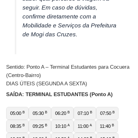
seguir. Em caso de dúvidas,
confirme diretamente com a
Mobilidade e Serviços da Prefeitura
de Mogi das Cruzes.
Sentido: Ponto A – Terminal Estudantes para Cocuera
(Centro-Bairro)
DIAS ÚTEIS (SEGUNDA A SEXTA)
SAÍDA: TERMINAL ESTUDANTES (Ponto A)
B
B
B
B
B
05:00
05:30
06:20
07:10
07:50
B
B
A
A
B
08:35
09:25
10:10
11:00
11:40
B
A
A
B
B