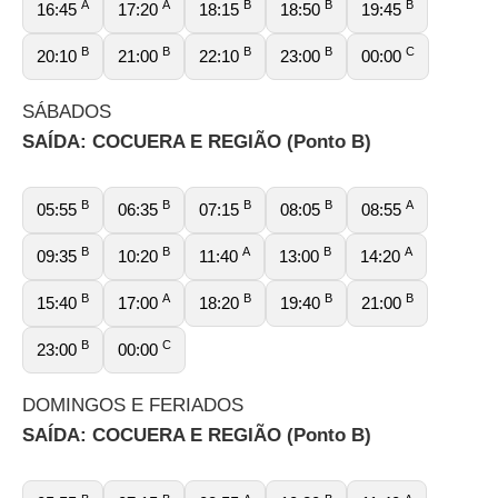
A
A
B
B
B
16:45
17:20
18:15
18:50
19:45
B
B
B
B
C
20:10
21:00
22:10
23:00
00:00
SÁBADOS
SAÍDA: COCUERA E REGIÃO (Ponto B)
B
B
B
B
A
05:55
06:35
07:15
08:05
08:55
B
B
A
B
A
09:35
10:20
11:40
13:00
14:20
B
A
B
B
B
15:40
17:00
18:20
19:40
21:00
B
C
23:00
00:00
DOMINGOS E FERIADOS
SAÍDA: COCUERA E REGIÃO (Ponto B)