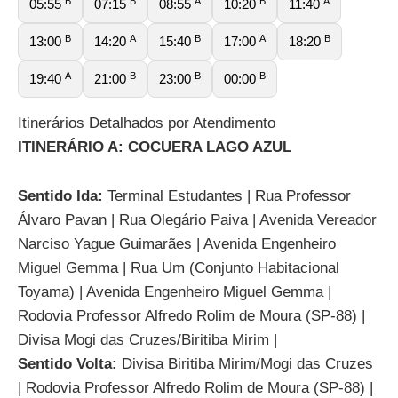
B
B
A
B
A
05:55
07:15
08:55
10:20
11:40
B
A
B
A
B
13:00
14:20
15:40
17:00
18:20
A
B
B
B
19:40
21:00
23:00
00:00
Itinerários Detalhados por Atendimento
ITINERÁRIO A: COCUERA LAGO AZUL
Sentido Ida:
Terminal Estudantes | Rua Professor
Álvaro Pavan | Rua Olegário Paiva | Avenida Vereador
Narciso Yague Guimarães | Avenida Engenheiro
Miguel Gemma | Rua Um (Conjunto Habitacional
Toyama) | Avenida Engenheiro Miguel Gemma |
Rodovia Professor Alfredo Rolim de Moura (SP-88) |
Divisa Mogi das Cruzes/Biritiba Mirim |
Sentido Volta:
Divisa Biritiba Mirim/Mogi das Cruzes
| Rodovia Professor Alfredo Rolim de Moura (SP-88) |