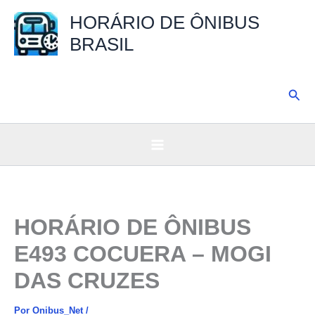
Ir
HORÁRIO DE ÔNIBUS
para
BRASIL
o
conteúdo
Pesq
HORÁRIO DE ÔNIBUS
E493 COCUERA – MOGI
DAS CRUZES
Por
Onibus_Net
/