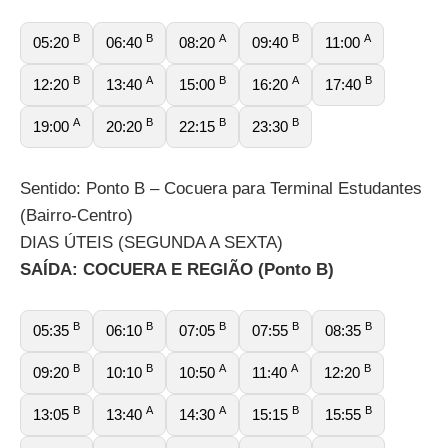
B
B
A
B
A
05:20
06:40
08:20
09:40
11:00
B
A
B
A
B
12:20
13:40
15:00
16:20
17:40
A
B
B
B
19:00
20:20
22:15
23:30
Sentido: Ponto B – Cocuera para Terminal Estudantes
(Bairro-Centro)
DIAS ÚTEIS (SEGUNDA A SEXTA)
SAÍDA: COCUERA E REGIÃO (Ponto B)
B
B
B
B
B
05:35
06:10
07:05
07:55
08:35
B
B
A
A
B
09:20
10:10
10:50
11:40
12:20
B
A
A
B
B
13:05
13:40
14:30
15:15
15:55