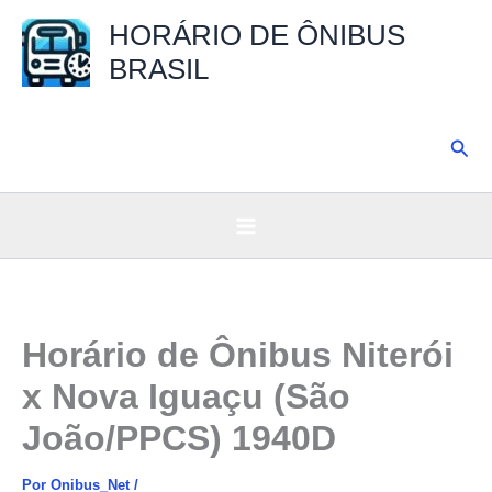
Ir
HORÁRIO DE ÔNIBUS
para
BRASIL
o
conteúdo
Pesq
Horário de Ônibus Niterói
x Nova Iguaçu (São
João/PPCS) 1940D
Por
Onibus_Net
/