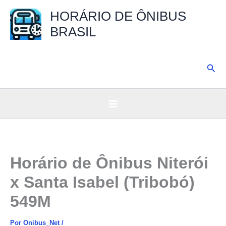
Ir
HORÁRIO DE ÔNIBUS
para
BRASIL
o
conteúdo
Pesq
Horário de Ônibus Niterói
x Santa Isabel (Tribobó)
549M
Por
Onibus_Net
/