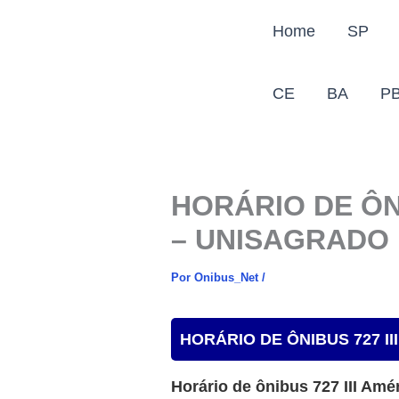
Ir
Home
SP
para
o
conteúdo
CE
BA
P
HORÁRIO DE ÔN
– UNISAGRADO
Por
Onibus_Net
/
HORÁRIO DE ÔNIBUS 727 I
Horário de ônibus 727 III A