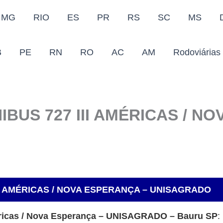
MG
RIO
ES
PR
RS
SC
MS
B
PE
RN
RO
AC
AM
Rodoviárias
IBUS 727 III AMÉRICAS / N
II AMÉRICAS / NOVA ESPERANÇA – UNISAGRADO
méricas / Nova Esperança – UNISAGRADO – Bauru SP
: