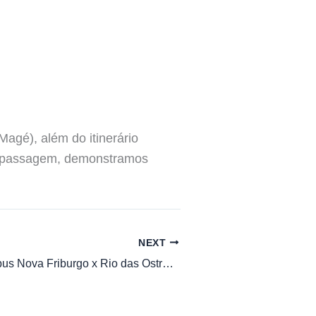
agé), além do itinerário
 de passagem, demonstramos
NEXT
Horário de Ônibus Nova Friburgo x Rio das Ostras S/VIA