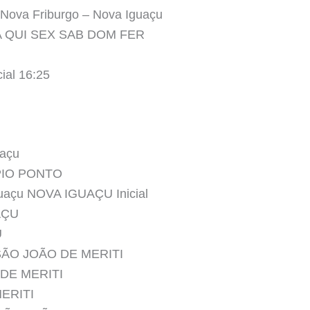
a Nova Friburgo – Nova Iguaçu
 QUI SEX SAB DOM FER
ial 16:25
uaçu
PIO PONTO
guaçu NOVA IGUAÇU Inicial
AÇU
U
 SÃO JOÃO DE MERITI
 DE MERITI
MERITI