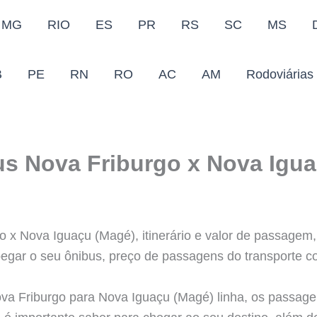
MG
RIO
ES
PR
RS
SC
MS
B
PE
RN
RO
AC
AM
Rodoviárias
us Nova Friburgo x Nova Igu
 x Nova Iguaçu (Magé), itinerário e valor de passagem,
egar o seu ônibus, preço de passagens do transporte co
ova Friburgo para Nova Iguaçu (Magé) linha, os passag