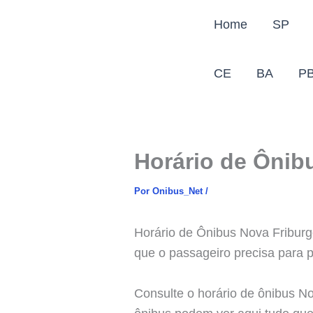
Ir
Home
SP
para
o
conteúdo
CE
BA
P
Horário de Ônib
Por
Onibus_Net
/
Horário de Ônibus Nova Friburgo
que o passageiro precisa para p
Consulte o horário de ônibus N