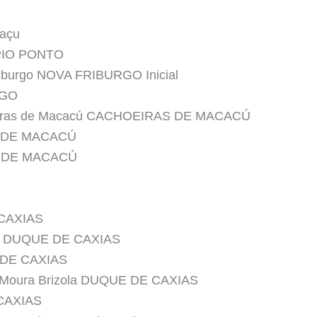
uaçu
PIO PONTO
riburgo NOVA FRIBURGO Inicial
RGO
hoeiras de Macacú CACHOEIRAS DE MACACÚ
S DE MACACÚ
S DE MACACÚ
 CAXIAS
lva DUQUE DE CAXIAS
E DE CAXIAS
e Moura Brizola DUQUE DE CAXIAS
CAXIAS