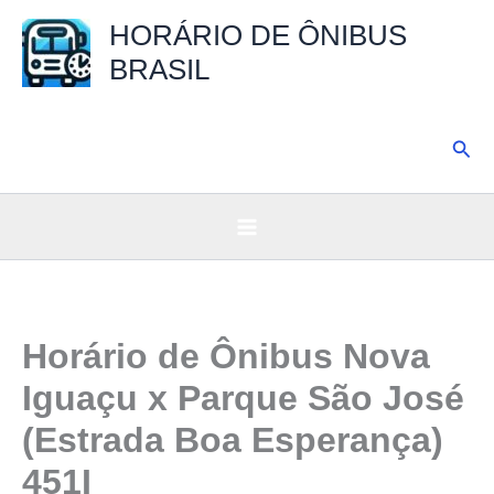
Ir
HORÁRIO DE ÔNIBUS
para
BRASIL
o
conteúdo
Pesq
Horário de Ônibus Nova
Iguaçu x Parque São José
(Estrada Boa Esperança)
451I