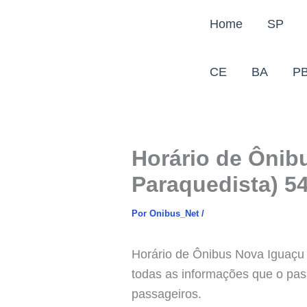
Ir
Home
SP
para
o
conteúdo
CE
BA
P
Horário de Ônib
Paraquedista) 5
Por
Onibus_Net
/
Horário de Ônibus Nova Iguaçu x
todas as informações que o pas
passageiros.