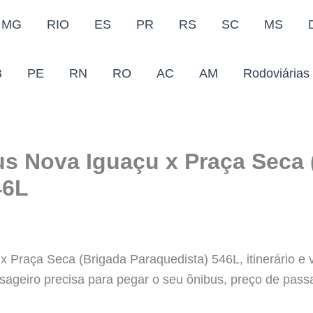
MG
RIO
ES
PR
RS
SC
MS
B
PE
RN
RO
AC
AM
Rodoviárias
us Nova Iguaçu x Praça Seca 
46L
 Praça Seca (Brigada Paraquedista) 546L, itinerário e 
sageiro precisa para pegar o seu ônibus, preço de passa