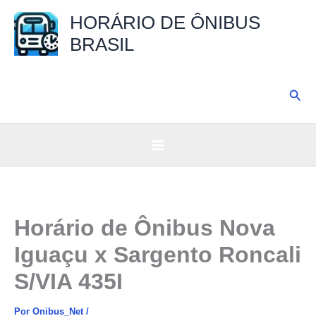
Ir
HORÁRIO DE ÔNIBUS
para
BRASIL
o
conteúdo
Pesq
Horário de Ônibus Nova
Iguaçu x Sargento Roncali
S/VIA 435I
Por
Onibus_Net
/