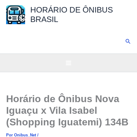
Ir
HORÁRIO DE ÔNIBUS
para
BRASIL
o
conteúdo
Pesq
Horário de Ônibus Nova
Iguaçu x Vila Isabel
(Shopping Iguatemi) 134B
Por
Onibus_Net
/