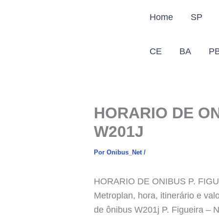
Ir
Home
SP
para
o
conteúdo
CE
BA
P
HORARIO DE ONI
W201J
Por
Onibus_Net
/
HORARIO DE ONIBUS P. FIGUEI
Metroplan, hora, itinerário e v
de ônibus W201j P. Figueira – 