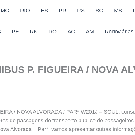
MG
RIO
ES
PR
RS
SC
MS
B
PE
RN
RO
AC
AM
Rodoviárias
BUS P. FIGUEIRA / NOVA A
RA / NOVA ALVORADA / PAR* W201J – SOUL, consulta
alores de passagens do transporte público de passageiros
Nova Alvorada – Par*, vamos apresentar outras informaç