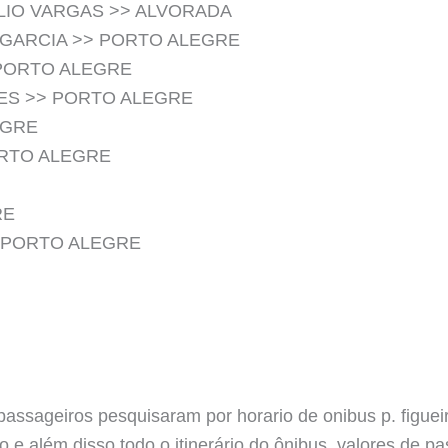
LIO VARGAS >> ALVORADA
 GARCIA >> PORTO ALEGRE
 PORTO ALEGRE
AES >> PORTO ALEGRE
EGRE
RTO ALEGRE
RE
> PORTO ALEGRE
passageiros pesquisaram por horario de onibus p. figueir
o e além disso todo o itinerário do ônibus, valores de p