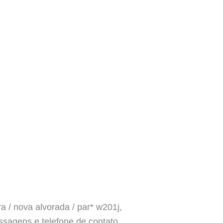
a / nova alvorada / par* w201j,
assagens e telefone de contato