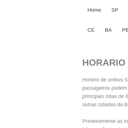
Ir
Home
SP
para
o
conteúdo
CE
BA
P
HORARIO 
Horario de onibus S
passageiros podem 
principais rotas de
outras cidades do Br
Primeiramente as i