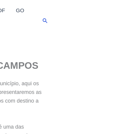
DF
GO
Pesquisar
 CAMPOS
nicípio, aqui os
apresentaremos as
os com destino a
 é uma das