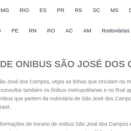
MG
RIO
ES
PR
RS
SC
MS
B
PE
RN
RO
AC
AM
Rodoviárias
DE ONIBUS SÃO JOSÉ DOS
ão José dos Campos, vejas as linhas que circulam no mu
consultar também os ônibus metropolitanas e no final 
 ônibus que partem da rodoviária de São José dos Camp
asil.
nformações de horario de onibus São José dos Campos