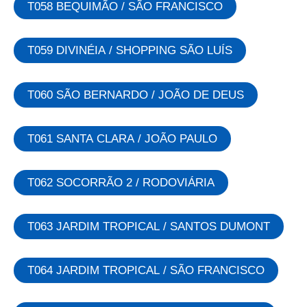
T058 BEQUIMÃO / SÃO FRANCISCO
T059 DIVINÉIA / SHOPPING SÃO LUÍS
T060 SÃO BERNARDO / JOÃO DE DEUS
T061 SANTA CLARA / JOÃO PAULO
T062 SOCORRÃO 2 / RODOVIÁRIA
T063 JARDIM TROPICAL / SANTOS DUMONT
T064 JARDIM TROPICAL / SÃO FRANCISCO