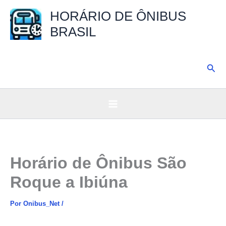
Ir
HORÁRIO DE ÔNIBUS
para
BRASIL
o
conteúdo
Pesq
Horário de Ônibus São
Roque a Ibiúna
Por
Onibus_Net
/