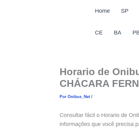
Ir
Home
SP
para
o
conteúdo
CE
BA
P
Horario de Onib
CHÁCARA FERN
Por
Onibus_Net
/
Consultar fácil o Horario de
informações que você precisa pa