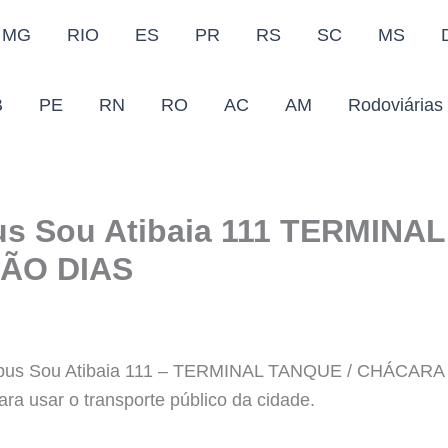
MG
RIO
ES
PR
RS
SC
MS
B
PE
RN
RO
AC
AM
Rodoviárias
us Sou Atibaia 111 TERMINA
ÃO DIAS
 Onibus Sou Atibaia 111 – TERMINAL TANQUE / CHÁCAR
ra usar o transporte público da cidade.