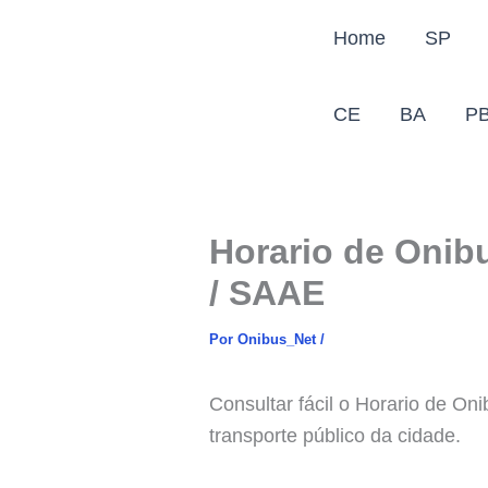
Ir
Home
SP
para
o
conteúdo
CE
BA
P
Horario de Onib
/ SAAE
Por
Onibus_Net
/
Consultar fácil o Horario de 
transporte público da cidade.