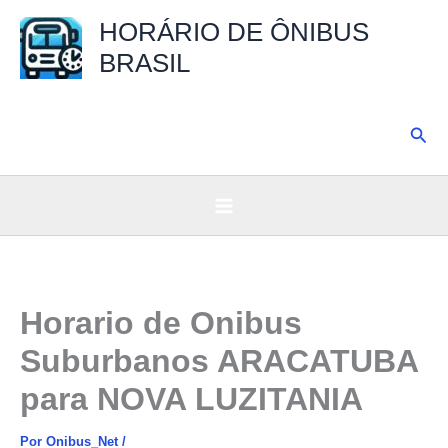
Ir
HORÁRIO DE ÔNIBUS
para
BRASIL
o
conteúdo
Pesq
Horario de Onibus
Suburbanos ARACATUBA
para NOVA LUZITANIA
Por
Onibus_Net
/