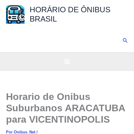
Ir
HORÁRIO DE ÔNIBUS
para
BRASIL
o
conteúdo
Pesq
Horario de Onibus
Suburbanos ARACATUBA
para VICENTINOPOLIS
Por
Onibus_Net
/