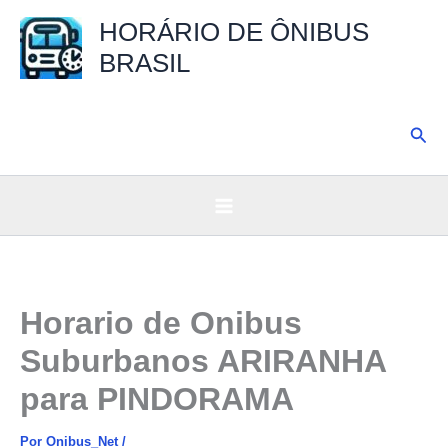
Ir
HORÁRIO DE ÔNIBUS
para
BRASIL
o
conteúdo
Pesq
Horario de Onibus
Suburbanos ARIRANHA
para PINDORAMA
Por
Onibus_Net
/