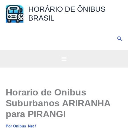
Ir
HORÁRIO DE ÔNIBUS
para
BRASIL
o
conteúdo
Pesq
Horario de Onibus
Suburbanos ARIRANHA
para PIRANGI
Por
Onibus_Net
/