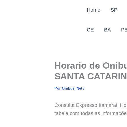
Ir
Home
SP
para
o
conteúdo
CE
BA
P
Horario de Oni
SANTA CATARI
Por
Onibus_Net
/
Consulta Expresso Itamarati 
tabela com todas as informaçõe