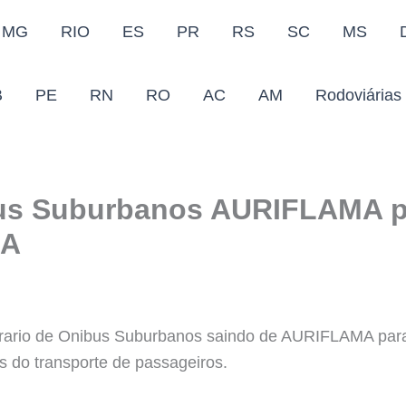
MG
RIO
ES
PR
RS
SC
MS
B
PE
RN
RO
AC
AM
Rodoviárias
bus Suburbanos AURIFLAMA 
NA
Horario de Onibus Suburbanos saindo de AURIFLAMA 
s do transporte de passageiros.