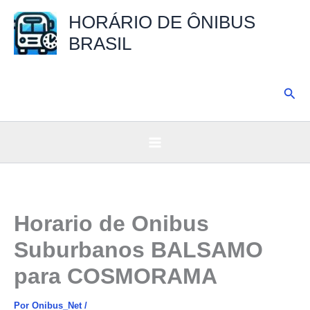
Ir
HORÁRIO DE ÔNIBUS
para
BRASIL
o
conteúdo
Pesq
Horario de Onibus
Suburbanos BALSAMO
para COSMORAMA
Por
Onibus_Net
/