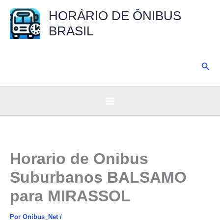
Ir
HORÁRIO DE ÔNIBUS
para
BRASIL
o
conteúdo
Pesq
Horario de Onibus
Suburbanos BALSAMO
para MIRASSOL
Por
Onibus_Net
/