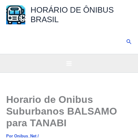
Ir
HORÁRIO DE ÔNIBUS
para
BRASIL
o
conteúdo
Pesq
Horario de Onibus
Suburbanos BALSAMO
para TANABI
Por
Onibus_Net
/