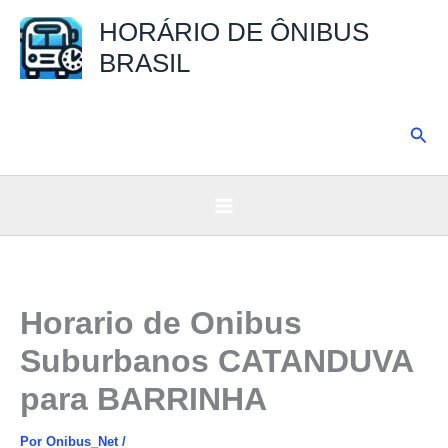
Ir
HORÁRIO DE ÔNIBUS
para
BRASIL
o
conteúdo
Pesq
Horario de Onibus
Suburbanos CATANDUVA
para BARRINHA
Por
Onibus_Net
/