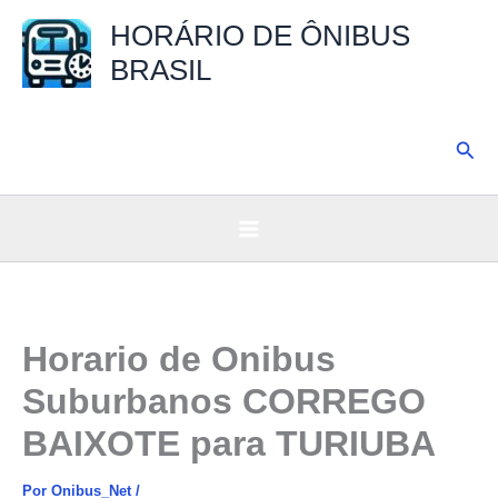
Ir
HORÁRIO DE ÔNIBUS
para
BRASIL
o
conteúdo
Pesq
Horario de Onibus
Suburbanos CORREGO
BAIXOTE para TURIUBA
Por
Onibus_Net
/