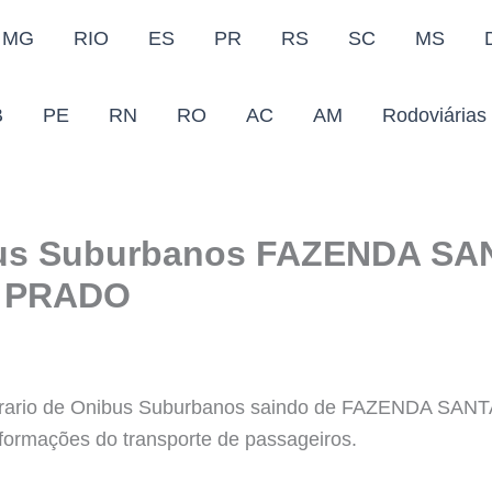
MG
RIO
ES
PR
RS
SC
MS
B
PE
RN
RO
AC
AM
Rodoviárias
bus Suburbanos FAZENDA S
O PRADO
Horario de Onibus Suburbanos saindo de FAZENDA SA
formações do transporte de passageiros.