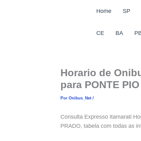
Ir
Home
SP
para
o
conteúdo
CE
BA
P
Horario de Oni
para PONTE PI
Por
Onibus_Net
/
Consulta Expresso Itamarati 
PRADO, tabela com todas as in