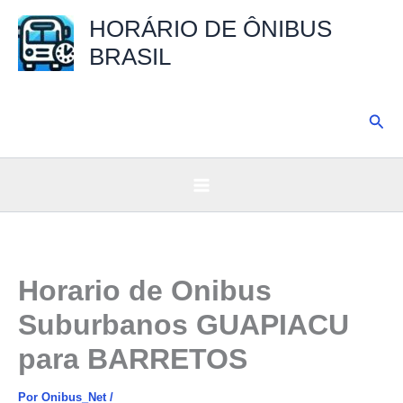
Ir
HORÁRIO DE ÔNIBUS
para
BRASIL
o
conteúdo
Pesq
Horario de Onibus
Suburbanos GUAPIACU
para BARRETOS
Por
Onibus_Net
/