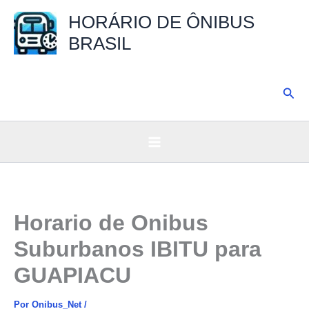
Ir
HORÁRIO DE ÔNIBUS
para
BRASIL
o
conteúdo
Pesq
Horario de Onibus
Suburbanos IBITU para
GUAPIACU
Por
Onibus_Net
/