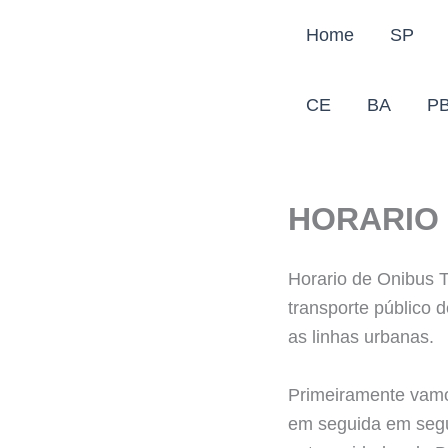
Ir
Home
SP
para
o
conteúdo
CE
BA
P
HORARIO 
Horario de Onibus T
transporte público 
as linhas urbanas.
Primeiramente vamos
em seguida em segun