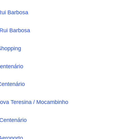
Rui Barbosa
 Rui Barbosa
Shopping
entenário
Centenário
 Nova Teresina / Mocambinho
 Centenário
Aeroporto