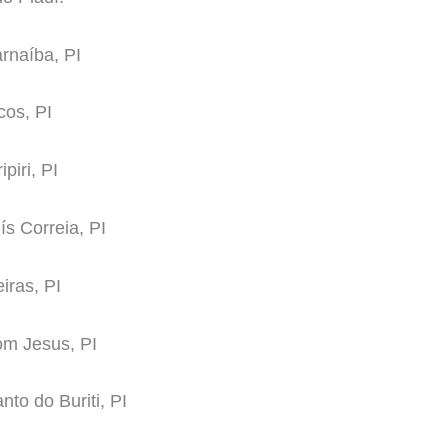
arnaíba, PI
cos, PI
piri, PI
ís Correia, PI
iras, PI
om Jesus, PI
nto do Buriti, PI