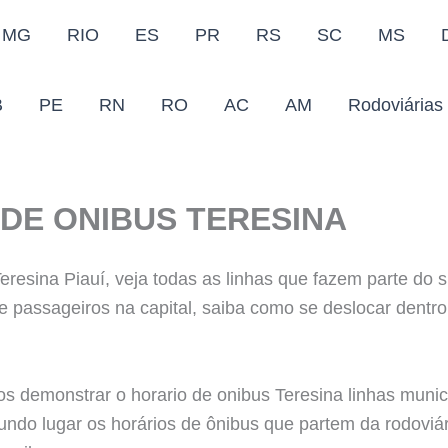
MG
RIO
ES
PR
RS
SC
MS
B
PE
RN
RO
AC
AM
Rodoviárias
DE ONIBUS TERESINA
eresina Piauí, veja todas as linhas que fazem parte do 
de passageiros na capital, saiba como se deslocar dentr
 demonstrar o horario de onibus Teresina linhas munic
do lugar os horários de ônibus que partem da rodoviár