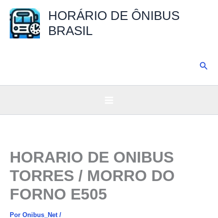
Ir
HORÁRIO DE ÔNIBUS
para
BRASIL
o
conteúdo
Pesq
HORARIO DE ONIBUS
TORRES / MORRO DO
FORNO E505
Por
Onibus_Net
/