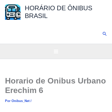
Ir
HORÁRIO DE ÔNIBUS
para
BRASIL
o
conteúdo
Pesq
Horario de Onibus Urbano
Erechim 6
Por
Onibus_Net
/