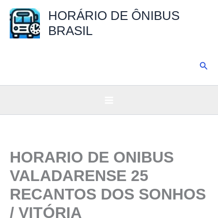
Ir
HORÁRIO DE ÔNIBUS
para
BRASIL
o
conteúdo
Pesq
HORARIO DE ONIBUS
VALADARENSE 25
RECANTOS DOS SONHOS
/ VITÓRIA