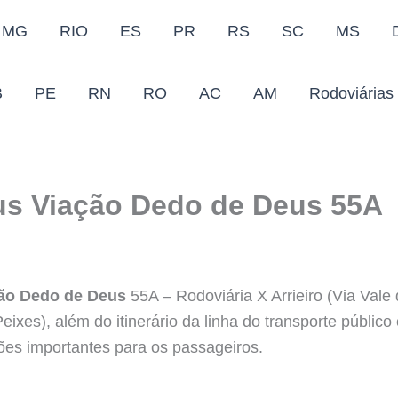
MG
RIO
ES
PR
RS
SC
MS
B
PE
RN
RO
AC
AM
Rodoviárias
us Viação Dedo de Deus 55A
ção Dedo de Deus
55A – Rodoviária X Arrieiro (Via Vale 
eixes), além do itinerário da linha do transporte públic
ções importantes para os passageiros.