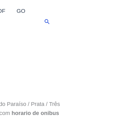
DF
GO
Pesquisar
do Paraíso / Prata / Três
o com
horario de onibus