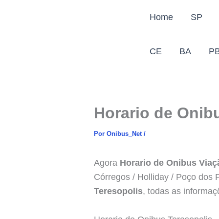
Ir
Home
SP
para
o
conteúdo
CE
BA
P
Horario de Onib
Por
Onibus_Net
/
Agora
Horario de Onibus Via
Córregos / Holliday / Poço dos P
Teresopolis
, todas as informa