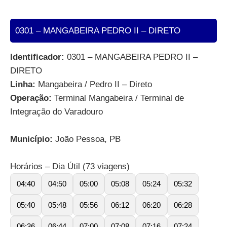
0301 – MANGABEIRA PEDRO II – DIRETO
Identificador:
0301 – MANGABEIRA PEDRO II –
DIRETO
Linha:
Mangabeira / Pedro II – Direto
Operação:
Terminal Mangabeira / Terminal de
Integração do Varadouro
Município:
João Pessoa, PB
Horários – Dia Útil (73 viagens)
04:40
04:50
05:00
05:08
05:24
05:32
05:40
05:48
05:56
06:12
06:20
06:28
06:36
06:44
07:00
07:08
07:16
07:24