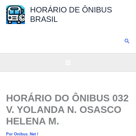
Ir
HORÁRIO DE ÔNIBUS
para
BRASIL
o
conteúdo
Pesq
HORÁRIO DO ÔNIBUS 032
V. YOLANDA N. OSASCO
HELENA M.
Por
Onibus_Net
/