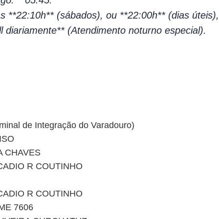
 **22:10h** (sábados), ou **22:00h** (dias úteis)
l diariamente** (Atendimento noturno especial).
rminal de Integração do Varadouro)
ISO
A CHAVES
CADIO R COUTINHO
CADIO R COUTINHO
ME 7606