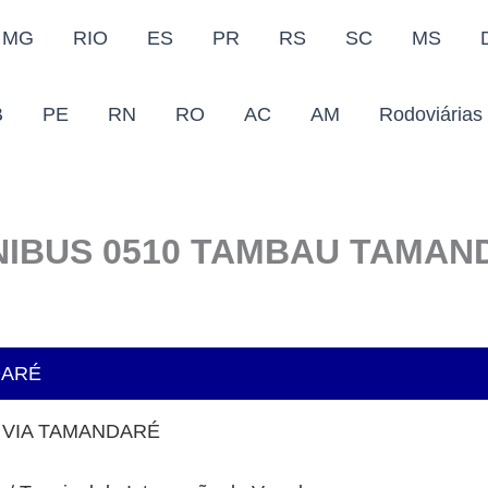
MG
RIO
ES
PR
RS
SC
MS
B
PE
RN
RO
AC
AM
Rodoviárias
NIBUS 0510 TAMBAU TAMA
DARÉ
 VIA TAMANDARÉ