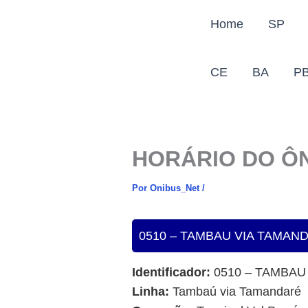
Ir
Home
SP
para
o
conteúdo
CE
BA
P
HORÁRIO DO Ô
Por
Onibus_Net
/
0510 – TAMBAU VIA TAMAN
Identificador:
0510 – TAMBAU
Linha:
Tambaú via Tamandaré