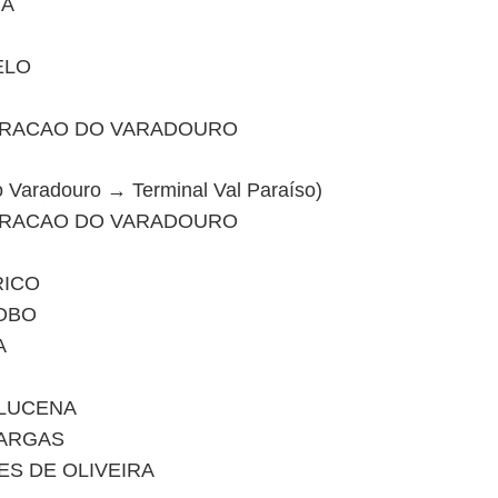
NA
ELO
GRACAO DO VARADOURO
do Varadouro → Terminal Val Paraíso)
GRACAO DO VARADOURO
RICO
LOBO
A
 LUCENA
VARGAS
S DE OLIVEIRA