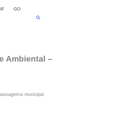
DF
GO
Pesquisar
ue Ambiental –
 passageiros municipal