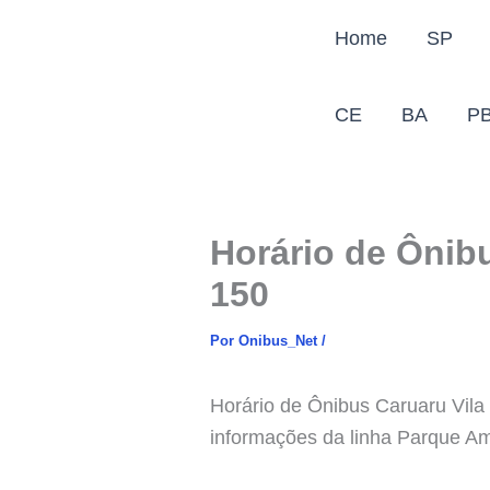
Ir
Home
SP
para
o
conteúdo
CE
BA
P
Horário de Ônibu
150
Por
Onibus_Net
/
Horário de Ônibus Caruaru Vila 
informações da linha Parque Am