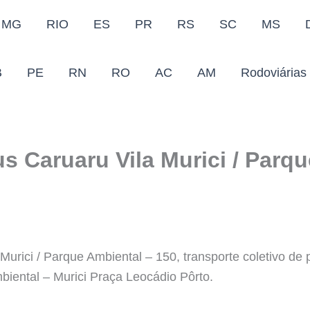
MG
RIO
ES
PR
RS
SC
MS
B
PE
RN
RO
AC
AM
Rodoviárias
s Caruaru Vila Murici / Parq
Murici / Parque Ambiental – 150, transporte coletivo de
biental – Murici Praça Leocádio Pôrto.