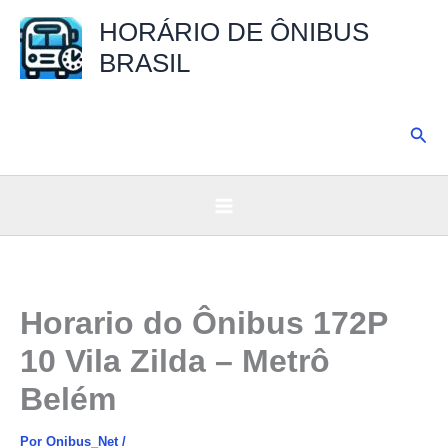
Ir
HORÁRIO DE ÔNIBUS
para
BRASIL
o
conteúdo
Pesq
Horario do Ônibus 172P
10 Vila Zilda – Metrô
Belém
Por
Onibus_Net
/