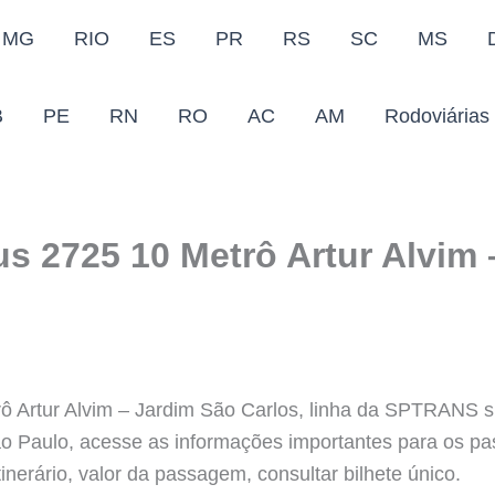
MG
RIO
ES
PR
RS
SC
MS
B
PE
RN
RO
AC
AM
Rodoviárias
us 2725 10 Metrô Artur Alvim
ô Artur Alvim – Jardim São Carlos, linha da SPTRANS si
ão Paulo, acesse as informações importantes para os p
inerário, valor da passagem, consultar bilhete único.