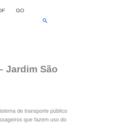
DF
GO
Pesquisar
 – Jardim São
stema de transporte público
assageiros que fazem uso do