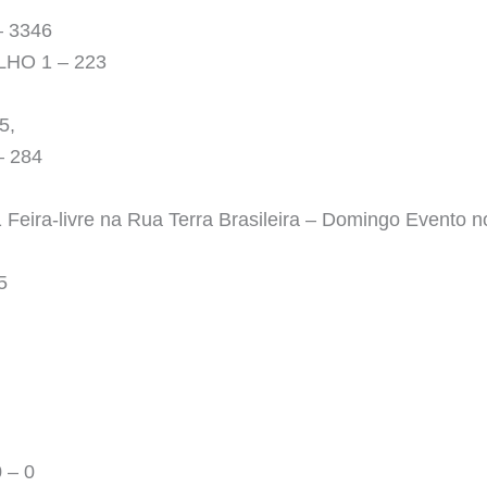
 3346
HO 1 – 223
5,
 284
ira-livre na Rua Terra Brasileira – Domingo Evento no
5
 – 0