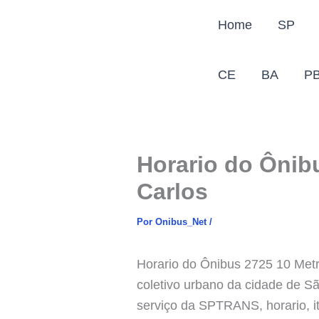
Ir
Home
SP
para
o
conteúdo
CE
BA
P
Horario do Ônib
Carlos
Por
Onibus_Net
/
Horario do Ônibus 2725 10 Metr
coletivo urbano da cidade de S
serviço da SPTRANS, horario, it