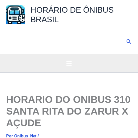
Ir
HORÁRIO DE ÔNIBUS
para
BRASIL
o
conteúdo
Pesq
HORARIO DO ONIBUS 310
SANTA RITA DO ZARUR X
AÇUDE
Por
Onibus_Net
/